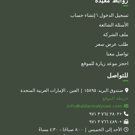
روابط مفيدة
تسجيل الدخول \ إنشاء حساب
الأسئلة الشائعة
ملف الشركة
طلب عرض سعر
تواصل معنا
احجز موعد زيارة للموقع
للتواصل
صندوق البريد: ١٥٨٩٥ | العين ، الإمارات العربية المتحدة
خريطة الموقع
info@aldarmakyuae.com
+٢٨٠٢ ٧٦٤ ٣ ٩٧١
+٤٨٩٠ ٧٦٦ ٣ ٩٧١
الأحد إلى الخميس | ٨:٠٠ صباحًا – ٤:٣٠ مساءً