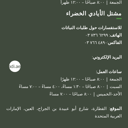
الجمعة | ٨:٠٠ صباحًا – ١٢:٠٠ ظهراً
مشتل الأيادي الخضراء
للاستفسارات حول طلبات النباتات
الهاتف
: ٦٢٩٩ ٧٣٦ ٠٣
الفاكس
:٤٨٩٠ ٧٦٦ ٠٣
البريد الإلكتروني
:
alayadi.ae
ساعات العمل:
الجمعة | ٨:٠٠ صباحًا – ١٢:٠٠ ظهرًا
السبت | ٨:٠٠ صباحًا – ١:٣٠ مساءً، ٤:٠٠ مساءً – ٧:٠٠ مساءً
الأحد-الخميس | ٨:٠٠ صباحًا – ٧:٠٠ مساءً
الموقع
: القطارة، شارع أبو عبيدة بن الجراح، العين، الإمارات
العربية المتحدة