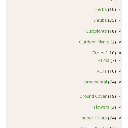
منتجات
10
Herbs
10
منتجات
35
Shrubs
35
منتج
18
Succulents
18
منتج
2
Outdoor Plants
2
منتجات
110
Trees
110
7
منتجات
Palms
7
منتجات
10
FRUIT
10
منتجات
74
Ornamental
74
منتج
19
Ground Cover
19
منتج
3
Flowers
3
منتجات
74
Indoor Plants
74
منتج