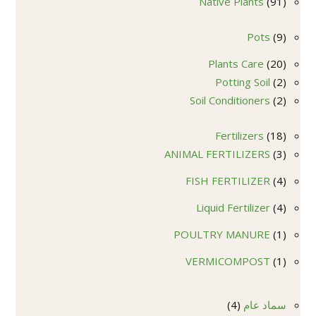
91
Native Plants
91
منتج
9
Pots
9
منتجات
20
Plants Care
20
2
منتج
Potting Soil
2
2
منتجات
Soil Conditioners
2
منتجات
18
Fertilizers
18
3
منتج
ANIMAL FERTILIZERS
3
منتجات
4
FISH FERTILIZER
4
منتجات
4
Liquid Fertilizer
4
منتجات
1
POULTRY MANURE
1
منتج
1
VERMICOMPOST
1
منتج
4
سماد عام
4