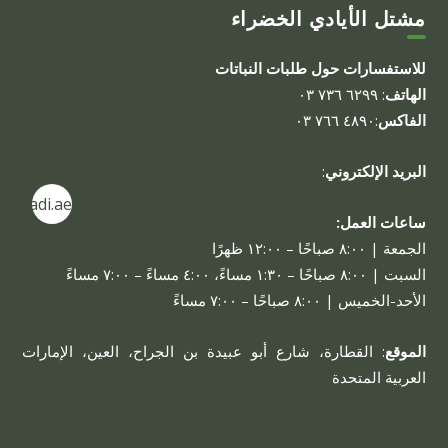
مشتل الأيادي الخضراء
للاستفسارات حول طلبات النباتات
الهاتف
: ٦٢٩٩ ٧٣٦ ٠٣
الفاكس
:٤٨٩٠ ٧٦٦ ٠٣
البريد الإلكتروني
:
alayadi.ae
ساعات العمل:
الجمعة | ٨:٠٠ صباحًا – ١٢:٠٠ ظهرًا
السبت | ٨:٠٠ صباحًا – ١:٣٠ مساءً، ٤:٠٠ مساءً – ٧:٠٠ مساءً
الأحد-الخميس | ٨:٠٠ صباحًا – ٧:٠٠ مساءً
الموقع
: القطارة، شارع أبو عبيدة بن الجراح، العين، الإمارات
العربية المتحدة