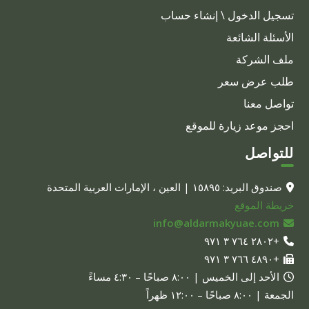
تسجيل الدخول \ إنشاء حساب
الأسئلة الشائعة
ملف الشركة
طلب عرض سعر
تواصل معنا
احجز موعد زيارة للموقع
للتواصل
صندوق البريد: ١٥٨٩٥ | العين ، الإمارات العربية المتحدة
خريطة الموقع
info@aldarmakyuae.com
+٢٨٠٢ ٧٦٤ ٣ ٩٧١
+٤٨٩٠ ٧٦٦ ٣ ٩٧١
الأحد إلى الخميس | ٨:٠٠ صباحًا – ٤:٣٠ مساءً
الجمعة | ٨:٠٠ صباحًا – ١٢:٠٠ ظهراً