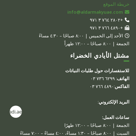
خريطة الموقع
info@aldarmakyuae.com
+٢٨٠٢ ٧٦٤ ٣ ٩٧١
+٤٨٩٠ ٧٦٦ ٣ ٩٧١
الأحد إلى الخميس | ٨:٠٠ صباحًا – ٤:٣٠ مساءً
الجمعة | ٨:٠٠ صباحًا – ١٢:٠٠ ظهراً
مشتل الأيادي الخضراء
للاستفسارات حول طلبات النباتات
الهاتف
: ٦٢٩٩ ٧٣٦ ٠٣
الفاكس
:٤٨٩٠ ٧٦٦ ٠٣
البريد الإلكتروني
:
alayadi.ae
ساعات العمل:
الجمعة | ٨:٠٠ صباحًا – ١٢:٠٠ ظهرًا
السبت | ٨:٠٠ صباحًا – ١:٣٠ مساءً، ٤:٠٠ مساءً – ٧:٠٠ مساءً