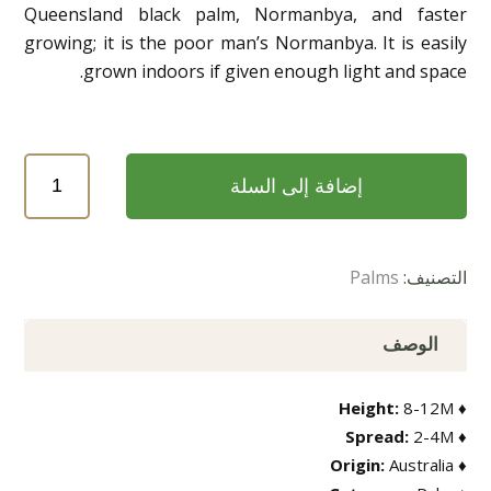
Queensland black palm, Normanbya, and faster
growing; it is the poor man’s Normanbya. It is easily
grown indoors if given enough light and space.
كمية
إضافة إلى السلة
Wodyetia
rcata (Foxtail
Palm)
التصنيف:
Palms
(نخيل
زيل
الثعلب)
الوصف
8-12
M
♦ Height:
2-4
M
♦ Spread:
Australia
♦ Origin: