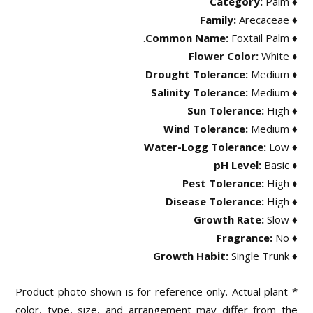
Palm
♦ Category:
Arecaceae
♦ Family:
.
Foxtail Palm
♦ Common Name:
White
♦ Flower Color:
Medium
♦ Drought Tolerance:
Medium
♦ Salinity Tolerance:
High
♦ Sun Tolerance:
Medium
♦ Wind Tolerance:
Low
♦ Water-Logg Tolerance:
Basic
♦ pH Level:
High
♦ Pest Tolerance:
High
♦ Disease Tolerance:
Slow
♦ Growth Rate:
No
♦ Fragrance:
Single Trunk
♦ Growth Habit:
* Product photo shown is for reference only. Actual plant
color, type, size, and arrangement may differ from the