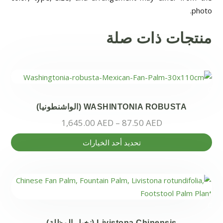
photo.
منتجات ذات صلة
WASHINTONIA ROBUSTA (الواشنطونيا)
1,645.00
AED
–
87.50
AED
هناك
تحديد أحد الخيارات
العديد
من
الأشكال
المختلفة
لهذا
المنتج.
Livistona Chinensis (نخيل المظلة)