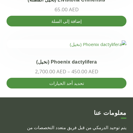
يمكن
65.00
AED
اختيار
الخيارات
إضافة إلى السلة
على
صفحة
المنتج
Phoenix dactylifera (نخيل)
2,700.00
AED
–
450.00
AED
هناك
تحديد أحد الخيارات
العديد
من
الأشكال
المختلفة
معلومات عنا
لهذا
يتم توحيد الدرمكي من قبل فريق متعدد التخصصات من
المنتج.