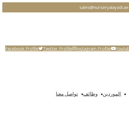
sales@nurseryalayadi.ae 
Facebook Profile
Twitter Profile
Instagram Profile
Youtub
Plants
الموردين
وظائف
تواصل معنا
Home
Archive by
"Plants"