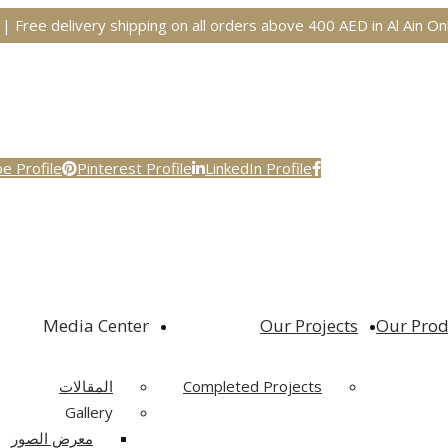
| Free delivery shipping on all orders above 400 AED in Al Ain On
e Profile
Pinterest Profile
LinkedIn Profile
Media Center
Our Projects
Our Prod
Completed Projects
المقالات
Gallery
معرض الصور