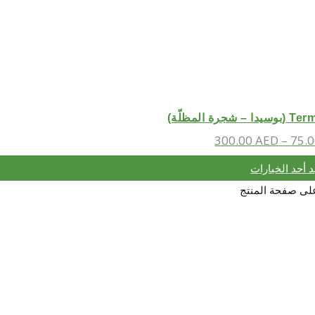
ة المظلّة)
300.00
AED
–
75.
د أحد الخيارات
 على صفحة المنتج