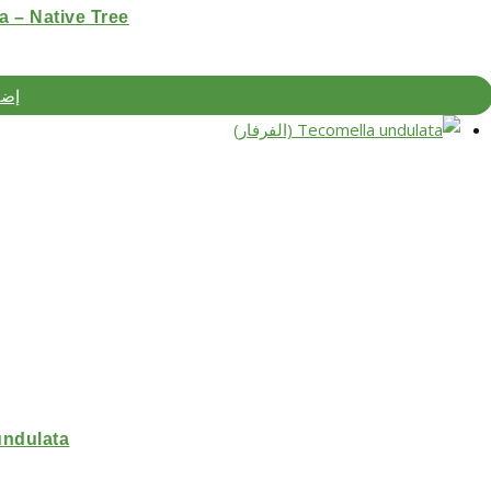
ulata – Native Tree
إضا
lla undulata