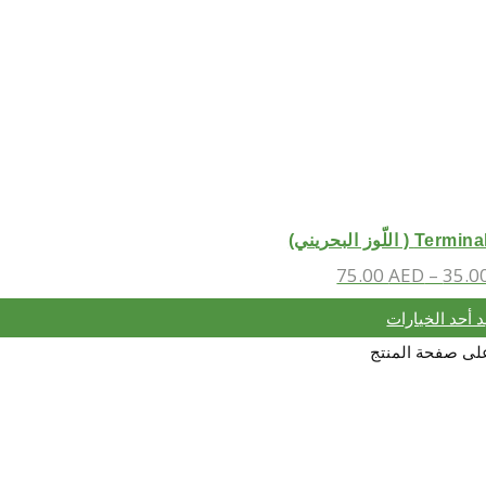
اللّوز البحريني)
75.00
AED
–
35.0
د أحد الخيارات
 على صفحة المنتج