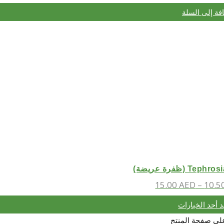
فة إلى السلة
T (ظفرة عريضة)
15.00
AED
–
10.5
د أحد الخيارات
 على صفحة المنتج