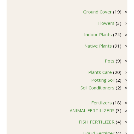
منتج
19
Ground Cover
19
منتج
3
Flowers
3
منتجات
74
Indoor Plants
74
منتج
91
Native Plants
91
منتج
9
Pots
9
منتجات
20
Plants Care
20
2
منتج
Potting Soil
2
2
منتجات
Soil Conditioners
2
منتجات
18
Fertilizers
18
3
منتج
ANIMAL FERTILIZERS
3
منتجات
4
FISH FERTILIZER
4
منتجات
4
Liquid Fertilizer
4