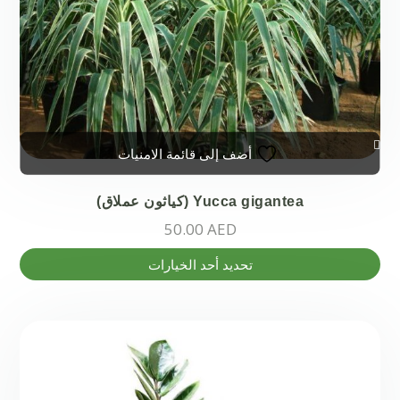
أضف إلى قائمة الامنيات
Yucca gigantea (كياثون عملاق)
50.00
AED
هناك
تحديد أحد الخيارات
العديد
من
الأشكال
المختلفة
لهذا
المنتج.