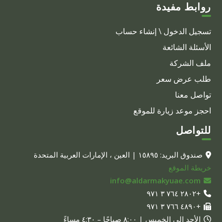
روابط مفيدة
تسجيل الدخول \ إنشاء حساب
الأسئلة الشائعة
ملف الشركة
طلب عرض سعر
تواصل معنا
احجز موعد زيارة للموقع
للتواصل
صندوق البريد: ١٥٨٩٥ | العين ، الإمارات العربية المتحدة
خريطة الموقع
info@aldarmakyuae.com
+٢٨٠٢ ٧٦٤ ٣ ٩٧١
+٤٨٩٠ ٧٦٦ ٣ ٩٧١
الأحد إلى الخميس | ٨:٠٠ صباحًا – ٤:٣٠ مساءً