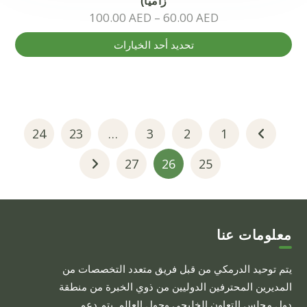
زاميا)
100.00
AED
–
60.00
AED
هناك
تحديد أحد الخيارات
العديد
من
الأشكال
المختلفة
لهذا
24
23
…
3
2
1
المنتج.
27
26
25
يمكن
اختيار
الخيارات
على
معلومات عنا
صفحة
المنتج
يتم توحيد الدرمكي من قبل فريق متعدد التخصصات من
المديرين المحترفين الدوليين من ذوي الخبرة من منطقة
دول مجلس التعاون الخليجي وحول العالم. يتم دعم