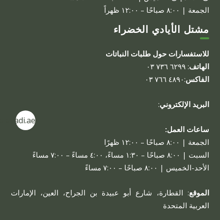
الجمعة | ٨:٠٠ صباحًا – ١٢:٠٠ ظهراً
مشتل الأيادي الخضراء
للاستفسارات حول طلبات النباتات
الهاتف
: ٦٢٩٩ ٧٣٦ ٠٣
الفاكس
:٤٨٩٠ ٧٦٦ ٠٣
البريد الإلكتروني
:
alayadi.ae
ساعات العمل:
الجمعة | ٨:٠٠ صباحًا – ١٢:٠٠ ظهرًا
السبت | ٨:٠٠ صباحًا – ١:٣٠ مساءً، ٤:٠٠ مساءً – ٧:٠٠ مساءً
الأحد-الخميس | ٨:٠٠ صباحًا – ٧:٠٠ مساءً
الموقع
: القطارة، شارع أبو عبيدة بن الجراح، العين، الإمارات
العربية المتحدة