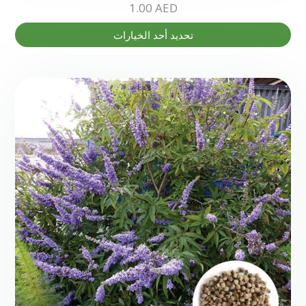
1.00
AED
هناك
تحديد أحد الخيارات
العديد
من
الأشكال
المختلفة
لهذا
المنتج.
يمكن
اختيار
الخيارات
على
صفحة
المنتج