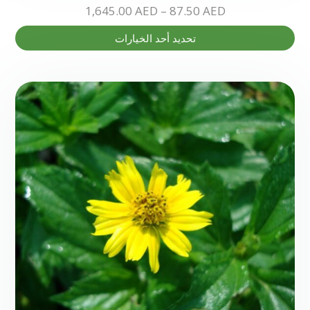
1,645.00
AED
–
87.50
AED
هناك
تحديد أحد الخيارات
العديد
من
الأشكال
المختلفة
لهذا
المنتج.
يمكن
اختيار
الخيارات
على
صفحة
المنتج