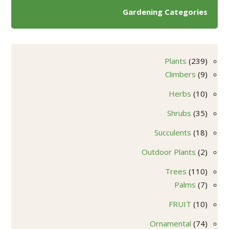
Gardening Categories
239
Plants
239
9
منتج
Climbers
9
منتجات
10
Herbs
10
منتجات
35
Shrubs
35
منتج
18
Succulents
18
منتج
2
Outdoor Plants
2
منتجات
110
Trees
110
7
منتجات
Palms
7
منتجات
10
FRUIT
10
منتجات
74
Ornamental
74