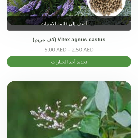
أضف إلى قائمة الامنيات
Vitex agnus-castus (كف مريم)
5.00
AED
–
2.50
AED
هناك
تحديد أحد الخيارات
العديد
من
الأشكال
المختلفة
لهذا
المنتج.
يمكن
اختيار
الخيارات