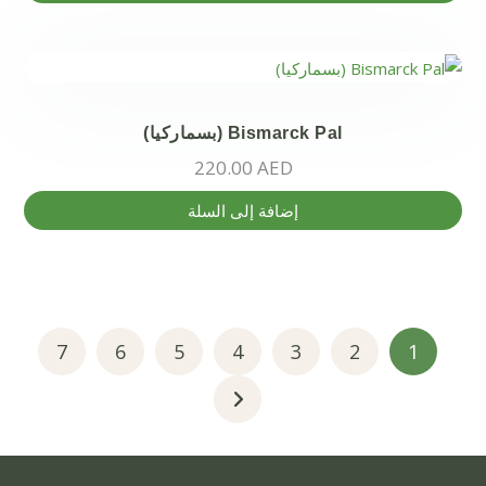
الخيارات
على
صفحة
المنتج
Bismarck Pal (بسماركيا)
220.00
AED
إضافة إلى السلة
7
6
5
4
3
2
1