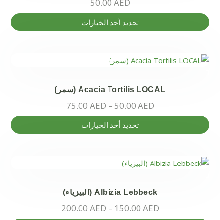
50.00
AED
هناك
تحديد أحد الخيارات
العديد
من
الأشكال
المختلفة
لهذا
Acacia Tortilis LOCAL (سمر)
المنتج.
75.00
AED
–
50.00
AED
يمكن
اختيار
هناك
تحديد أحد الخيارات
الخيارات
العديد
على
من
صفحة
الأشكال
المنتج
المختلفة
لهذا
Albizia Lebbeck (البيزياء)
المنتج.
200.00
AED
–
150.00
AED
يمكن