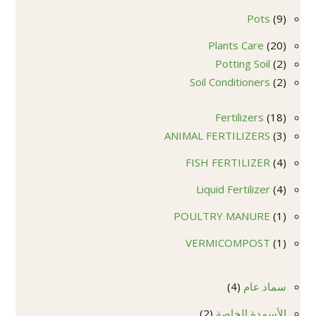
منتج
9
Pots
9
منتجات
20
Plants Care
20
2
منتج
Potting Soil
2
2
منتجات
Soil Conditioners
2
منتجات
18
Fertilizers
18
3
منتج
ANIMAL FERTILIZERS
3
منتجات
4
FISH FERTILIZER
4
منتجات
4
Liquid Fertilizer
4
منتجات
1
POULTRY MANURE
1
منتج
1
VERMICOMPOST
1
منتج
4
سماد عام
4
منتجات
2
الأسمدة الخاصة
2