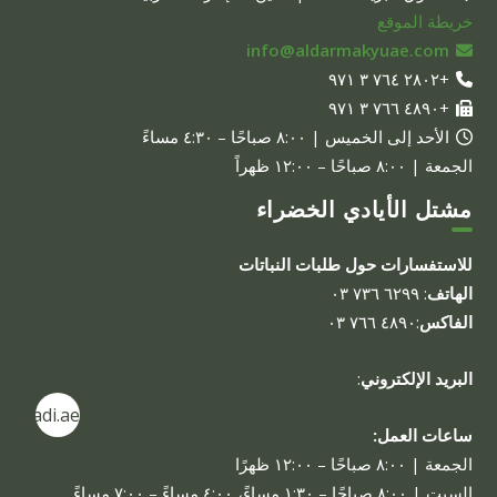
خريطة الموقع
info@aldarmakyuae.com
+٢٨٠٢ ٧٦٤ ٣ ٩٧١
+٤٨٩٠ ٧٦٦ ٣ ٩٧١
الأحد إلى الخميس | ٨:٠٠ صباحًا – ٤:٣٠ مساءً
الجمعة | ٨:٠٠ صباحًا – ١٢:٠٠ ظهراً
مشتل الأيادي الخضراء
للاستفسارات حول طلبات النباتات
الهاتف
: ٦٢٩٩ ٧٣٦ ٠٣
الفاكس
:٤٨٩٠ ٧٦٦ ٠٣
البريد الإلكتروني
:
alayadi.ae
ساعات العمل:
الجمعة | ٨:٠٠ صباحًا – ١٢:٠٠ ظهرًا
السبت | ٨:٠٠ صباحًا – ١:٣٠ مساءً، ٤:٠٠ مساءً – ٧:٠٠ مساءً