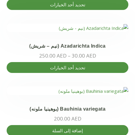
اختيار
هناك
تحديد أحد الخيارات
الخيارات
العديد
على
من
صفحة
الأشكال
المنتج
المختلفة
لهذا
Azadarichta Indica (نيم – شريش)
المنتج.
250.00
AED
–
30.00
AED
يمكن
اختيار
هناك
تحديد أحد الخيارات
الخيارات
العديد
على
من
صفحة
الأشكال
المنتج
المختلفة
لهذا
Bauhinia variegata (بوهينيا ملونه)
المنتج.
200.00
AED
يمكن
اختيار
إضافة إلى السلة