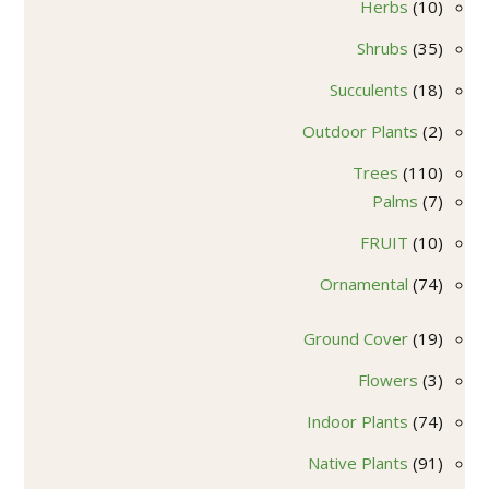
10
Herbs
10
منتجات
35
Shrubs
35
منتج
18
Succulents
18
منتج
2
Outdoor Plants
2
منتجات
110
Trees
110
7
منتجات
Palms
7
منتجات
10
FRUIT
10
منتجات
74
Ornamental
74
منتج
19
Ground Cover
19
منتج
3
Flowers
3
منتجات
74
Indoor Plants
74
منتج
91
Native Plants
91