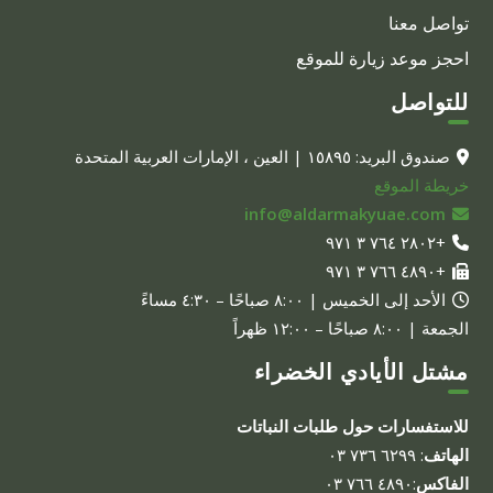
تواصل معنا
احجز موعد زيارة للموقع
للتواصل
صندوق البريد: ١٥٨٩٥ | العين ، الإمارات العربية المتحدة
خريطة الموقع
info@aldarmakyuae.com
+٢٨٠٢ ٧٦٤ ٣ ٩٧١
+٤٨٩٠ ٧٦٦ ٣ ٩٧١
الأحد إلى الخميس | ٨:٠٠ صباحًا – ٤:٣٠ مساءً
الجمعة | ٨:٠٠ صباحًا – ١٢:٠٠ ظهراً
مشتل الأيادي الخضراء
للاستفسارات حول طلبات النباتات
الهاتف
: ٦٢٩٩ ٧٣٦ ٠٣
الفاكس
:٤٨٩٠ ٧٦٦ ٠٣