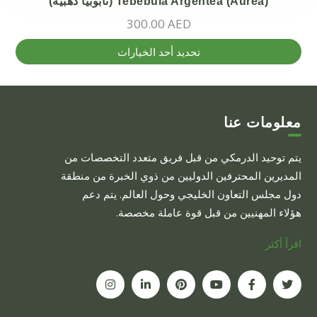
Tebebuia Argentea (Aurea) (تابوبيا ذهبية)
المنتج.
300.00
AED
يمكن
اختيار
هناك
تحديد أحد الخيارات
الخيارات
العديد
على
من
صفحة
الأشكال
المنتج
المختلفة
معلومات عنا
لهذا
يتم توحيد الدرمكي من قبل فريق متعدد التخصصات من
المنتج.
المديرين المحترفين الدوليين من ذوي الخبرة من منطقة
يمكن
دول مجلس التعاون الخليجي وحول العالم. يتم دعم
اختيار
هؤلاء المهنيين من قبل قوة عاملة مخصصة.
الخيارات
على
اقرأ أكثر
صفحة
المنتج