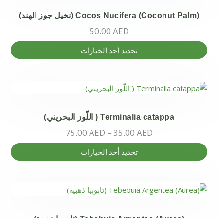
Cocos Nucifera (Coconut Palm) (نخيل جوز الھند)
50.00
AED
هناك
تحديد أحد الخيارات
العديد
من
الأشكال
المختلفة
لهذا
Terminalia catappa ( اللّوز البحريني)
المنتج.
75.00
AED
–
35.00
AED
يمكن
اختيار
هناك
تحديد أحد الخيارات
الخيارات
العديد
على
من
صفحة
الأشكال
المنتج
المختلفة
لهذا