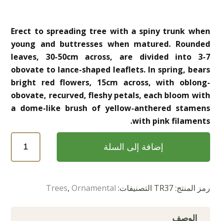
Erect to spreading tree with a spiny trunk when
young and buttresses when matured. Rounded
leaves, 30-50cm across, are divided into 3-7
obovate to lance-shaped leaflets. In spring, bears
bright red flowers, 15cm across, with oblong-
obovate, recurved, fleshy petals, each bloom with
a dome-like brush of yellow-anthered stamens
with pink filaments.
كمية
إضافة إلى السلة
Bombax
ceiba
(خيزران)
رمز المنتج:
TR37
التصنيفات:
Ornamental
,
Trees
الوصف