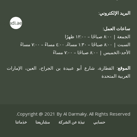
البريد الإلكتروني
:
alayadi.ae
ساعات العمل:
الجمعة | ٨:٠٠ صباحًا – ١٢:٠٠ ظهرًا
السبت | ٨:٠٠ صباحًا – ١:٣٠ مساءً، ٤:٠٠ مساءً – ٧:٠٠ مساءً
الأحد-الخميس | ٨:٠٠ صباحًا – ٧:٠٠ مساءً
الموقع
: القطارة، شارع أبو عبيدة بن الجراح، العين، الإمارات
العربية المتحدة
Copyright @ 2021 By Al Darmaky. All Rights Reserved.
حسابي
نبذة عن الشركة
مشاريعنا
خدماتنا