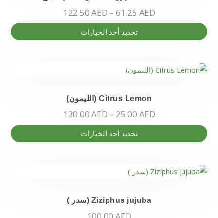
122.50
AED
–
61.25
AED
هناك
تحديد أحد الخيارات
العديد
من
الأشكال
المختلفة
لهذا
Citrus Lemon (الليمون)
المنتج.
130.00
AED
–
25.00
AED
يمكن
اختيار
هناك
تحديد أحد الخيارات
الخيارات
العديد
على
من
صفحة
الأشكال
المنتج
المختلفة
لهذا
Ziziphus jujuba (سدر )
المنتج.
100.00
AED