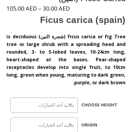
105.00
AED
–
30.00
AED
Ficus carica (spain)
Ficus carica or Fig Tree (شجرة التين) is deciduous
tree or large shrub with a spreading head and
rounded, 3- to 5-lobed leaves, 10-24cm long,
heart-shaped at the bases. Pear-shaped
receptacles develop into single fruit, to 10cm
long, green when young, maturing to dark green,
purple, or dark brown.
CHOOSE HEIGHT
ORIGIN