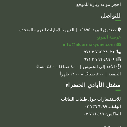
احجز موعد زيارة للموقع
للتواصل
صندوق البريد: ١٥٨٩٥ | العين ، الإمارات العربية المتحدة
خريطة الموقع
info@aldarmakyuae.com
+٢٨٠٢ ٧٦٤ ٣ ٩٧١
+٤٨٩٠ ٧٦٦ ٣ ٩٧١
الأحد إلى الخميس | ٨:٠٠ صباحًا – ٤:٣٠ مساءً
الجمعة | ٨:٠٠ صباحًا – ١٢:٠٠ ظهراً
مشتل الأيادي الخضراء
للاستفسارات حول طلبات النباتات
الهاتف
: ٦٢٩٩ ٧٣٦ ٠٣
الفاكس
:٤٨٩٠ ٧٦٦ ٠٣